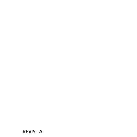
Una publicación compartida de Hannah Laing (@hannahlaingdj)
NOTICIAS
RELACIONADAS
Ninguna noticia relacionada
REVISTA