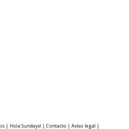
CIAS RELACIONADAS
oticia relacionada
os
|
Hola Sundays!
|
Contacto
|
Aviso legal
|