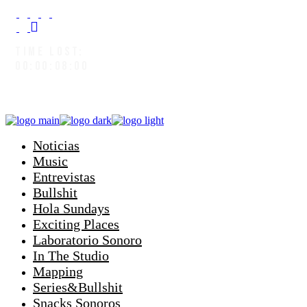
TIME LOST:
00:00:08:02
Noticias
Music
Entrevistas
Bullshit
Hola Sundays
Exciting Places
Laboratorio Sonoro
In The Studio
Mapping
Series&Bullshit
Snacks Sonoros