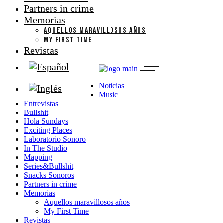
Partners in crime
Memorias
AQUELLOS MARAVILLOSOS AÑOS
MY FIRST TIME
Revistas
Noticias
Music
Entrevistas
Bullshit
Hola Sundays
Exciting Places
Laboratorio Sonoro
In The Studio
Mapping
Series&Bullshit
Snacks Sonoros
Partners in crime
Memorias
Aquellos maravillosos años
My First Time
Revistas