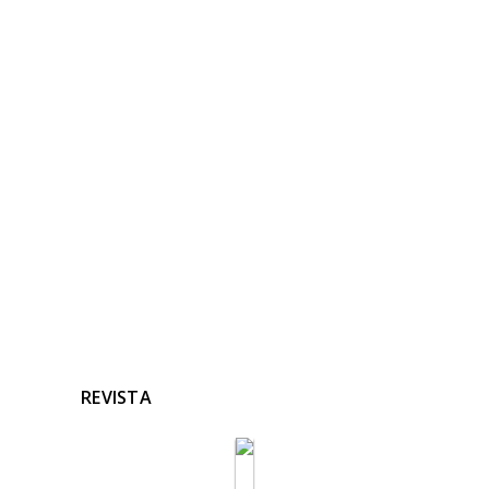
NOTICIAS
RELACIONADAS
Ninguna noticia relacionada
REVISTA