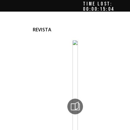
TIME LOST:
00:00:15:09
REVISTA
sia
s
n,