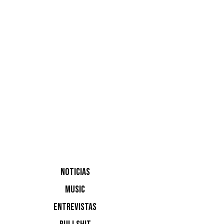
Garden
Airstrea
Shore
Troxler, 
NOTICIAS
Siragusa
MUSIC
ENTREVISTAS