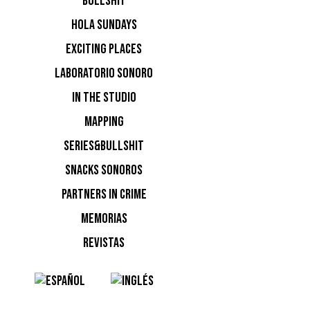
BULLSHIT
Age of L
HOLA SUNDAYS
«Amnesia 
EXCITING PLACES
sientes
LABORATORIO SONORO
sea Ibi
IN THE STUDIO
sufici
MAPPING
veces e
SERIES&BULLSHIT
Amnesi
cuando 
SNACKS SONOROS
energ
PARTNERS IN CRIME
MEMORIAS
REVISTAS