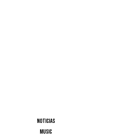
comunicad
que los a
Marc Piño
apropiada 
excelente
Hivern,
Th
dejar pas
18:00h la
por el cés
jarana. A 
repleto d
como “You
del Jagua
NOTICIAS
MUSIC