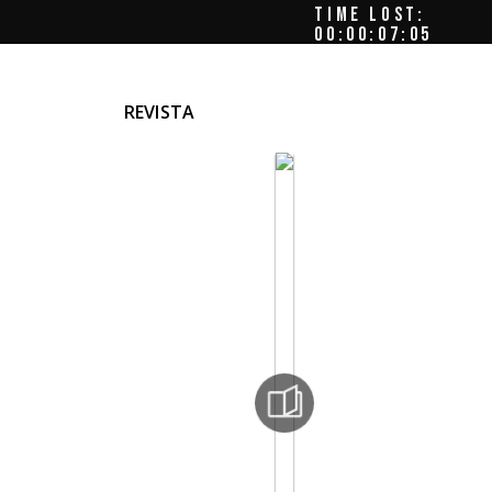
TIME LOST:
00:00:07:08
REVISTA
de
e los
o
ien