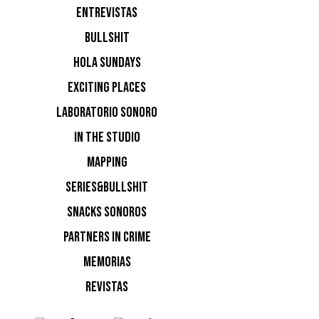
ENTREVISTAS
BULLSHIT
HOLA SUNDAYS
EXCITING PLACES
LABORATORIO SONORO
IN THE STUDIO
MAPPING
SERIES&BULLSHIT
SNACKS SONOROS
PARTNERS IN CRIME
MEMORIAS
El evento
afluencia
REVISTAS
idóneo, u