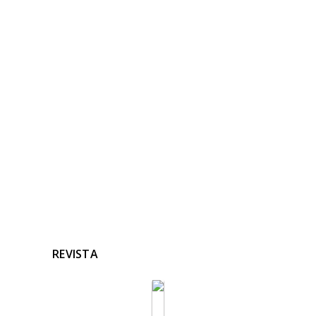
NOTICIAS
RELACIONADAS
Ninguna noticia relacionada
REVISTA