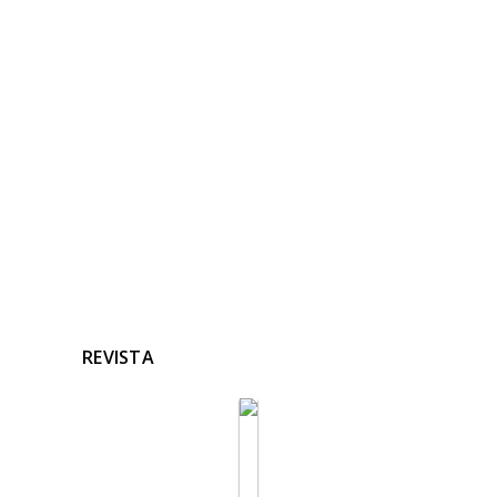
NOTICIAS
RELACIONADAS
Ninguna noticia relacionada
REVISTA