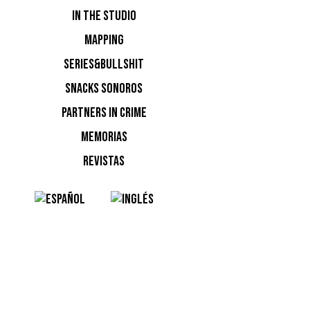
IN THE STUDIO
invitados
MAPPING
manos en 
asigna u
SERIES&BULLSHIT
hora para
SNACKS SONOROS
PARTNERS IN CRIME
MEMORIAS
REVISTAS
OTRAS
SAMPL
MUSI