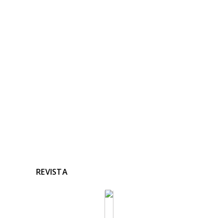
NOTICIAS
RELACIONADAS
Ninguna noticia relacionada
REVISTA