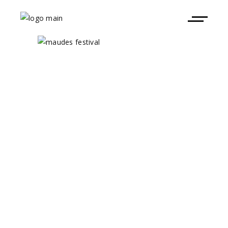
30 días
Maudes
Festival
Recinto Ferial de
IFEMA MADRID
30 de Junio y
01 de Julio