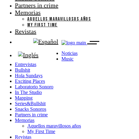
Partners in crime
Memorias
AQUELLOS MARAVILLOSOS AÑOS
MY FIRST TIME
Revistas
Noticias
Music
Entrevistas
Bullshit
Hola Sundays
Exciting Places
Laboratorio Sonoro
In The Studio
Mapping
Series&Bullshit
Snacks Sonoros
Partners in crime
Memorias
Aquellos maravillosos años
My First Time
Revistas