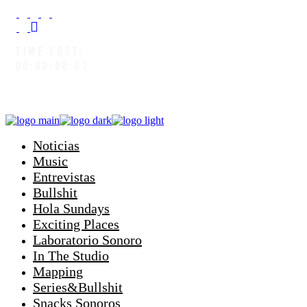
TIME LOST:
00:00:08:03
Noticias
Music
Entrevistas
Bullshit
Hola Sundays
Exciting Places
Laboratorio Sonoro
In The Studio
Mapping
Series&Bullshit
Snacks Sonoros