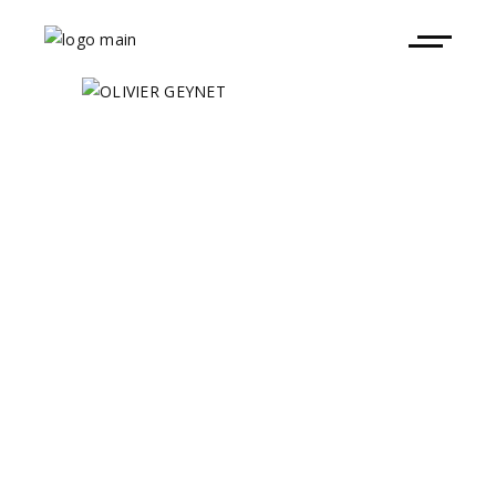
¡BIENVENIDO OLIVIER!
DESCRIBE EN 3
PALABRAS QUÉ ES
DICE: