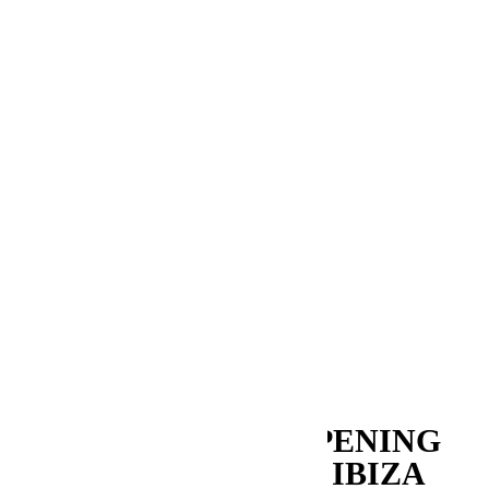
Noticias
Music
Entrevistas
Bullshit
Hola Sundays
Exciting Places
Laboratorio Sonoro
In The Studio
Mapping
Series&Bullshit
Snacks Sonoros
Partners in crime
Memorias
Aquellos maravillosos años
My First Time
Revistas
OPENING
PARTY DE MÁGICO IBIZA