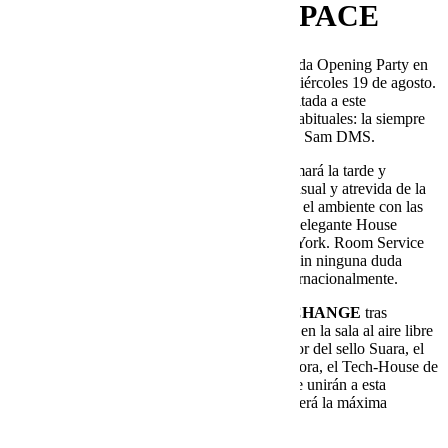
GAY FESTIVAL EN SPACE
Mágico Ibiza Gay Festival celebrará su esperada Opening Party en
la Sunset Terrace de Space Ibiza el próximo miércoles 19 de agosto.
La reconocida fiesta Room Service será la invitada a este
provocador evento que contará con sus DJ’s habituales: la siempre
sorprendente Jodie Harsh y el talento británico Sam DMS.
Desde las 17:00 hasta las 00:00h, Mágico animará la tarde y
medianoche ibicenca con la propuesta más sensual y atrevida de la
isla. Su tentador equipo de bailarines calentará el ambiente con las
coreografías más sugerentes mientras suene el elegante House
llegado directamente desde Londres y Nueva York. Room Service
es ya todo un referente en la escena LGBT y sin ninguna duda
aportará el descaro por la que es conocida internacionalmente.
La fiesta continuará en la Terraza con
RAW CHANGE
tras
presenciar el impresionante atardecer ibicenco en la sala al aire libre
del club. A partir de las 00:00h, Coyu, fundador del sello Suara, el
sonido baleárico de Jose de Divina b2b Javi Bora, el Tech-House de
Camilo Franco y la versatilidad de Aphotek, se unirán a esta
ineludible cita donde la libertad de expresión será la máxima
protagonista.