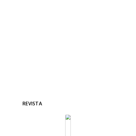
NOTICIAS
RELACIONADAS
Ninguna noticia relacionada
REVISTA