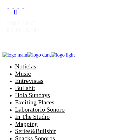
TIME LOST:
00:00:10:08
Noticias
Music
Entrevistas
Bullshit
Hola Sundays
Exciting Places
Laboratorio Sonoro
In The Studio
Mapping
Series&Bullshit
Snacks Sonoros