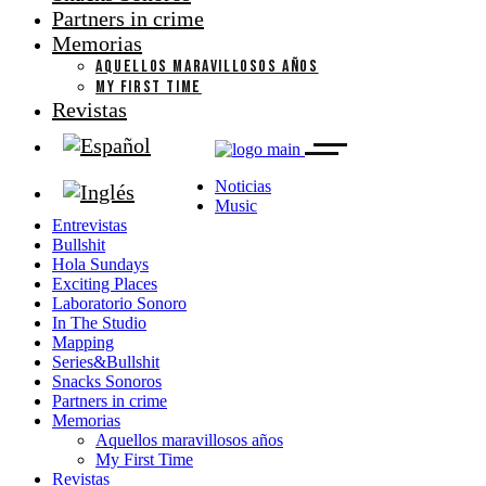
Partners in crime
Memorias
AQUELLOS MARAVILLOSOS AÑOS
MY FIRST TIME
Revistas
Noticias
Music
Entrevistas
Bullshit
Hola Sundays
Exciting Places
Laboratorio Sonoro
In The Studio
Mapping
Series&Bullshit
Snacks Sonoros
Partners in crime
Memorias
Aquellos maravillosos años
My First Time
Revistas