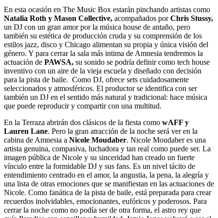
En esta ocasión en The Music Box estarán pinchando artistas como
Natalia Roth y Mason Collective,
acompañados por
Chris Stussy,
un DJ con un gran amor por la música house de antaño, pero
también su estética de producción cruda y su comprensión de los
estilos jazz, disco y Chicago alimentan su propia y única visión del
género. Y para cerrar la sala más intima de Amnesia tendremos la
actuación de
PAWSA,
su sonido se podría definir como tech house
inventivo con un aire de la vieja escuela y diseñado con decisión
para la pista de baile. Como DJ, ofrece sets cuidadosamente
seleccionados y atmosféricos. El productor se identifica con ser
también un DJ en el sentido más natural y tradicional: hace música
que puede reproducir y compartir con una multitud.
En la Terraza abrirán dos clásicos de la fiesta como
wAFF y
Lauren Lane
. Pero la gran atracción de la noche será ver en la
cabina de Amnesia a
Nicole Moudaber
. Nicole Moudaber es una
artista genuina, compasiva, luchadora y tan real como puede ser. La
imagen pública de Nicole y su sinceridad han creado un fuerte
vínculo entre la formidable DJ y sus fans. Es un nivel tácito de
entendimiento centrado en el amor, la angustia, la pena, la alegría y
una lista de otras emociones que se manifiestan en las actuaciones de
Nicole. Como fanática de la pista de baile, está preparada para crear
recuerdos inolvidables, emocionantes, eufóricos y poderosos. Para
cerrar la noche como no podía ser de otra forma, el astro rey que