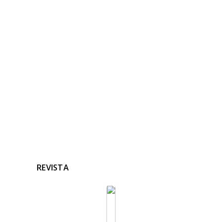
NOTICIAS
RELACIONADAS
Ninguna noticia relacionada
REVISTA