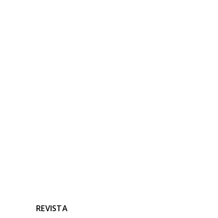
NOTICIAS
RELACIONADAS
Ninguna noticia relacionada
REVISTA