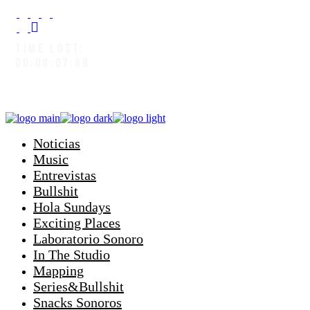
TIME LOST:
00:00:08:04
Noticias
Music
Entrevistas
Bullshit
Hola Sundays
Exciting Places
Laboratorio Sonoro
In The Studio
Mapping
Series&Bullshit
Snacks Sonoros