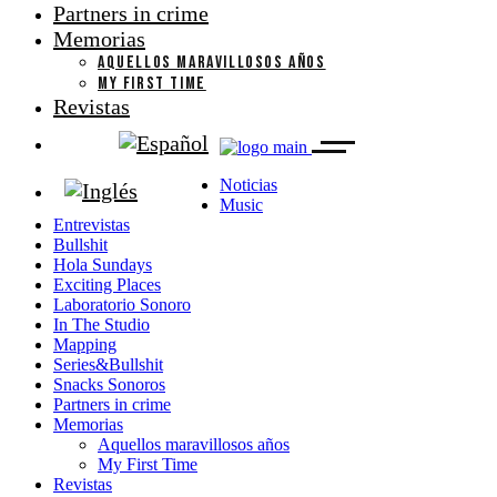
Partners in crime
Memorias
AQUELLOS MARAVILLOSOS AÑOS
MY FIRST TIME
Revistas
Noticias
Music
Entrevistas
Bullshit
Hola Sundays
Exciting Places
Laboratorio Sonoro
In The Studio
Mapping
Series&Bullshit
Snacks Sonoros
Partners in crime
Memorias
Aquellos maravillosos años
My First Time
Revistas