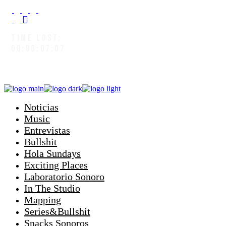
TIME LOST:
00:00:07:09
Noticias
Music
Entrevistas
Bullshit
Hola Sundays
Exciting Places
Laboratorio Sonoro
In The Studio
Mapping
Series&Bullshit
Snacks Sonoros