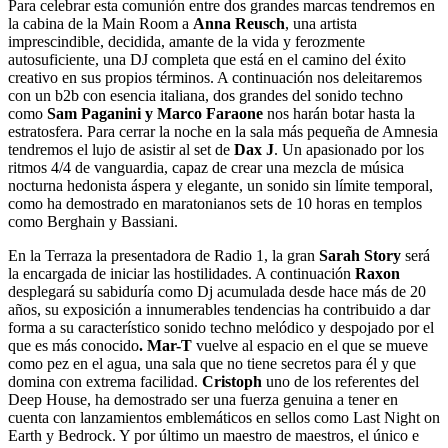
Para celebrar esta comunión entre dos grandes marcas tendremos en
la cabina de la Main Room a
Anna Reusch
, una artista
imprescindible, decidida, amante de la vida y ferozmente
autosuficiente, una DJ completa que está en el camino del éxito
creativo en sus propios términos. A continuación nos deleitaremos
con un b2b con esencia italiana, dos grandes del sonido techno
como
Sam Paganini y Marco Faraone
nos harán botar hasta la
estratosfera. Para cerrar la noche en la sala más pequeña de Amnesia
tendremos el lujo de asistir al set de
Dax J
. Un apasionado por los
ritmos 4/4 de vanguardia, capaz de crear una mezcla de música
nocturna hedonista áspera y elegante, un sonido sin límite temporal,
como ha demostrado en maratonianos sets de 10 horas en templos
como Berghain y Bassiani.
En la Terraza la presentadora de Radio 1, la gran
Sarah Story
será
la encargada de iniciar las hostilidades. A continuación
Raxon
desplegará su sabiduría como Dj acumulada desde hace más de 20
años, su exposición a innumerables tendencias ha contribuido a dar
forma a su característico sonido techno melódico y despojado por el
que es más conocido
. Mar-T
vuelve al espacio en el que se mueve
como pez en el agua, una sala que no tiene secretos para él y que
domina con extrema facilidad.
Cristoph
uno de los referentes del
Deep House, ha demostrado ser una fuerza genuina a tener en
cuenta con lanzamientos emblemáticos en sellos como Last Night on
Earth y Bedrock. Y por último un maestro de maestros, el único e