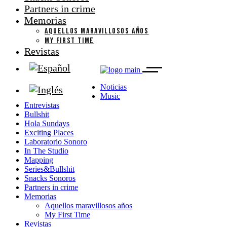
Partners in crime
Memorias
AQUELLOS MARAVILLOSOS AÑOS
MY FIRST TIME
Revistas
Noticias
Music
Entrevistas
Bullshit
Hola Sundays
Exciting Places
Laboratorio Sonoro
In The Studio
Mapping
Series&Bullshit
Snacks Sonoros
Partners in crime
Memorias
Aquellos maravillosos años
My First Time
Revistas