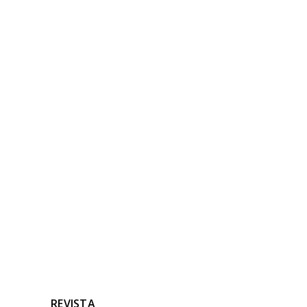
NOTICIAS
RELACIONADAS
Ninguna noticia relacionada
REVISTA