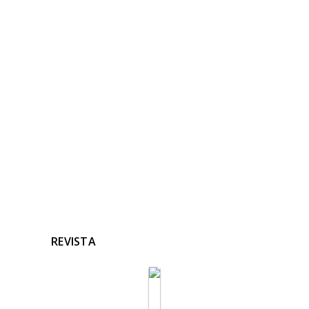
NOTICIAS
RELACIONADAS
Ninguna noticia relacionada
REVISTA