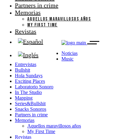
Partners in crime
Memorias
AQUELLOS MARAVILLOSOS AÑOS
MY FIRST TIME
Revistas
Noticias
Music
Entrevistas
Bullshit
Hola Sundays
Exciting Places
Laboratorio Sonoro
In The Studio
Mapping
Series&Bullshit
Snacks Sonoros
Partners in crime
Memorias
Aquellos maravillosos años
My First Time
Revistas