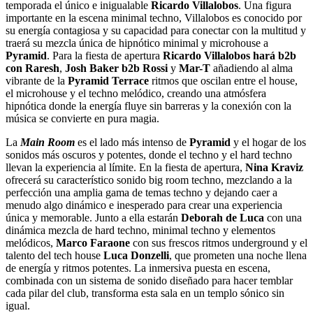
temporada el único e inigualable
Ricardo Villalobos
. Una figura
importante en la escena minimal techno, Villalobos es conocido por
su energía contagiosa y su capacidad para conectar con la multitud y
traerá su mezcla única de hipnótico minimal y microhouse a
Pyramid
. Para la fiesta de apertura
Ricardo Villalobos hará b2b
con Raresh
,
Josh Baker b2b Rossi
y
Mar-T
añadiendo al alma
vibrante de la
Pyramid Terrace
ritmos que oscilan entre el house,
el microhouse y el techno melódico, creando una atmósfera
hipnótica donde la energía fluye sin barreras y la conexión con la
música se convierte en pura magia.
La
Main Room
es el lado más intenso de
Pyramid
y el hogar de los
sonidos más oscuros y potentes, donde el techno y el hard techno
llevan la experiencia al límite. En la fiesta de apertura,
Nina Kraviz
ofrecerá su característico sonido big room techno, mezclando a la
perfección una amplia gama de temas techno y dejando caer a
menudo algo dinámico e inesperado para crear una experiencia
única y memorable. Junto a ella estarán
Deborah de Luca
con una
dinámica mezcla de hard techno, minimal techno y elementos
melódicos,
Marco Faraone
con sus frescos ritmos underground y el
talento del tech house
Luca Donzelli
, que prometen una noche llena
de energía y ritmos potentes. La inmersiva puesta en escena,
combinada con un sistema de sonido diseñado para hacer temblar
cada pilar del club, transforma esta sala en un templo sónico sin
igual.