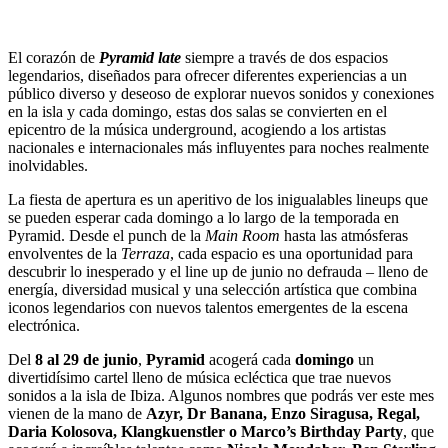
El corazón de
Pyramid late
siempre a través de dos espacios
legendarios, diseñados para ofrecer diferentes experiencias a un
público diverso y deseoso de explorar nuevos sonidos y conexiones
en la isla y cada domingo, estas dos salas se convierten en el
epicentro de la música underground, acogiendo a los artistas
nacionales e internacionales más influyentes para noches realmente
inolvidables.
La fiesta de apertura es un aperitivo de los inigualables lineups que
se pueden esperar cada domingo a lo largo de la temporada en
Pyramid. Desde el punch de la
Main Room
hasta las atmósferas
envolventes de la
Terraza
, cada espacio es una oportunidad para
descubrir lo inesperado y el line up de junio no defrauda – lleno de
energía, diversidad musical y una selección artística que combina
iconos legendarios con nuevos talentos emergentes de la escena
electrónica.
Del
8 al 29 de junio
,
Pyramid
acogerá cada
domingo
un
divertidísimo cartel lleno de música ecléctica que trae nuevos
sonidos a la isla de Ibiza. Algunos nombres que podrás ver este mes
vienen de la mano de
Azyr, Dr Banana, Enzo Siragusa, Regal,
Daria Kolosova, Klangkuenstler o Marco’s Birthday Party
, que