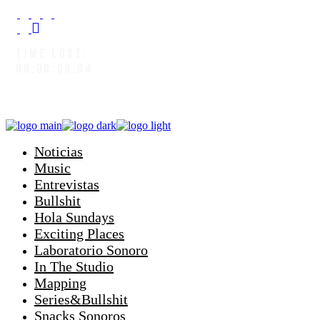
TIME LOST:
00:00:08:07
Noticias
Music
Entrevistas
Bullshit
Hola Sundays
Exciting Places
Laboratorio Sonoro
In The Studio
Mapping
Series&Bullshit
Snacks Sonoros