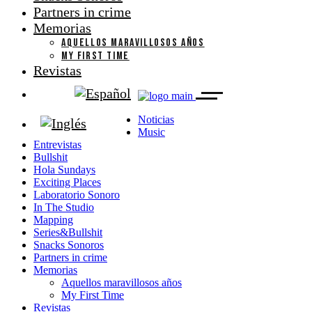
Partners in crime
Memorias
AQUELLOS MARAVILLOSOS AÑOS
MY FIRST TIME
Revistas
Noticias
Music
Entrevistas
Bullshit
Hola Sundays
Exciting Places
Laboratorio Sonoro
In The Studio
Mapping
Series&Bullshit
Snacks Sonoros
Partners in crime
Memorias
Aquellos maravillosos años
My First Time
Revistas