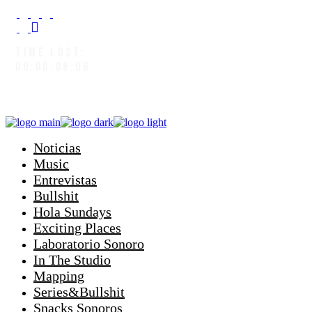
TIME LOST:
00:00:08:08
Noticias
Music
Entrevistas
Bullshit
Hola Sundays
Exciting Places
Laboratorio Sonoro
In The Studio
Mapping
Series&Bullshit
Snacks Sonoros