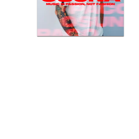
lugar
 del
tivas
char