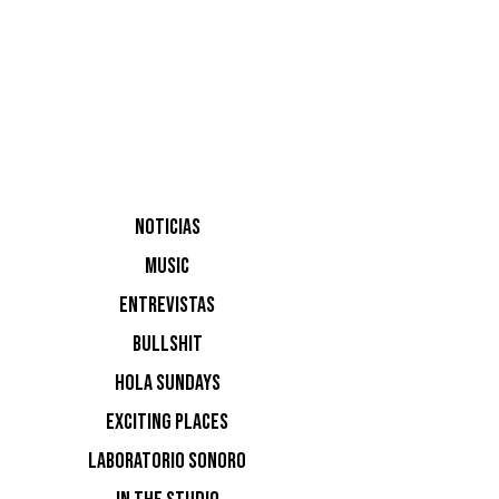
Estimado
Amnesia l
prevista 
el próxim
Debido a l
NOTICIAS
tiempo de
MUSIC
de este v
ENTREVISTAS
una oport
aseguram
BULLSHIT
inconveni
HOLA SUNDAYS
EXCITING PLACES
LABORATORIO SONORO