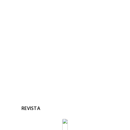
NOTICIAS
RELACIONADAS
Ninguna noticia relacionada
REVISTA