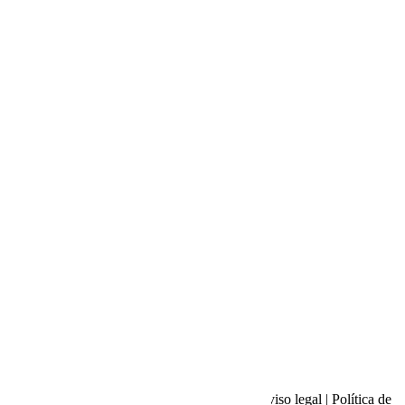
SOUNDCLOUD
SPOTIFY
Sobre nosotros
|
Hola Sundays!
|
Contacto
|
Aviso legal
|
Política de