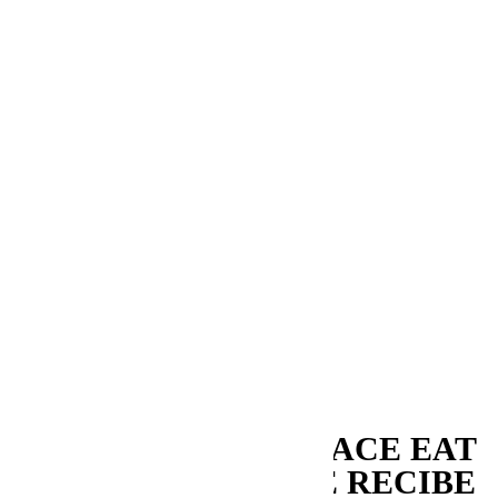
Noticias
Music
Entrevistas
Bullshit
Hola Sundays
Exciting Places
Laboratorio Sonoro
In The Studio
Mapping
Series&Bullshit
Snacks Sonoros
Partners in crime
Memorias
Aquellos maravillosos años
My First Time
Revistas
SPACE EAT
& DANCE TERRACE RECIBE