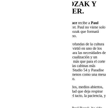
MAÑANA A PAUL BOZAK Y
SU HISTÓRICO MIXER.
El próximo jueves,
Space Eat & Dance Terrace
recibe a
Paul
Bozak
para una sesión muy especial al atardecer. Paul no viene solo
con su música: trae también su propio mixer Bozak que formará
parte del sonido de la terraza durante este verano.
El nombre Bozak pertenece a las raíces más profundas de la cultura
club. En 1971, el Bozak CMA-10-2DL se convirtió en uno de los
primeros mixers construidos específicamente para las necesidades de
los DJs: varias entradas estéreo, pre escucha, ecualización y un
formato rotary pensado para la fluidez musical más que para el corte
agresivo. Su sonido llegó pronto a algunas de las cabinas más
influyentes de la era disco, como The Gallery, Studio 54 y Paradise
Garage, espacios donde la cabina se entendía menos como una mesa
de trabajo y más como un instrumento audiófilo.
Ese es el verdadero legado Bozak: graves cálidos, medios abiertos,
agudos suaves, mezclas largas y una profundidad que deja respirar
los discos. Una filosofía de mezcla basada en el tacto, la paciencia, y
el sonido como artesanía.