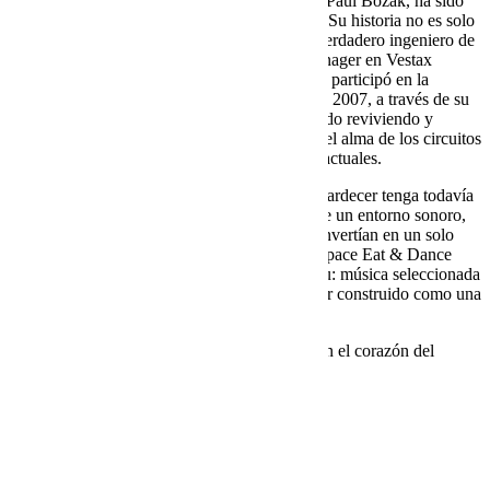
Paul Morrissey
, conocido por muchos como Paul Bozak, ha sido
una figura clave en mantener vivo ese legado. Su historia no es solo
la de un DJ y selector, sino también la de un verdadero ingeniero de
audio profesional. Trabajó como technical manager en Vestax
Corporation y más tarde en Soundcraft, donde participó en la
recuperación de la icónica gama UREI. Desde 2007, a través de su
compañía Analog Developments, Paul ha estado reviviendo y
desarrollando el nombre Bozak, conservando el alma de los circuitos
originales y adaptando sus mixers a las pistas actuales.
Su conexión con
Space Ibiza
hace que este atardecer tenga todavía
más sentido. Space nunca fue solo un club: fue un entorno sonoro,
un lugar donde música, aire, gente y luz se convertían en un solo
cuerpo en movimiento. La llegada de Paul a Space Eat & Dance
Terrace continúa ese hilo con el mismo espíritu: música seleccionada
con amor, sonido moldeado a mano y un mixer construido como una
obra de arte.
Este verano, su mixer Bozak personal estará en el corazón del
sonido de nuestra terraza.