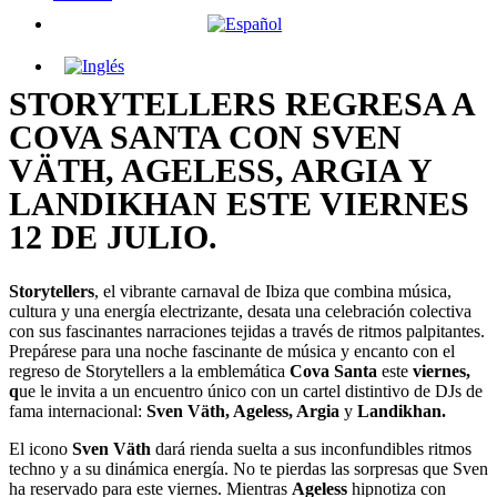
STORYTELLERS REGRESA A
COVA SANTA CON SVEN
VÄTH, AGELESS, ARGIA Y
LANDIKHAN ESTE VIERNES
12 DE JULIO.
Storytellers
, el vibrante carnaval de Ibiza que combina música,
cultura y una energía electrizante, desata una celebración colectiva
con sus fascinantes narraciones tejidas a través de ritmos palpitantes.
Prepárese para una noche fascinante de música y encanto con el
regreso de Storytellers a la emblemática
Cova Santa
este
viernes,
q
ue le invita a un encuentro único con un cartel distintivo de DJs de
fama internacional:
Sven Väth, Ageless, Argia
y
Landikhan.
El icono
Sven Väth
dará rienda suelta a sus inconfundibles ritmos
techno y a su dinámica energía. No te pierdas las sorpresas que Sven
ha reservado para este viernes. Mientras
Ageless
hipnotiza con