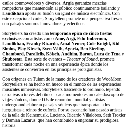
estilos conmovedores y diversos,
Argia
garantiza mezclas
rompedoras que mantendrán al público continuamente bailando y
Landikhan
aporta su fusión sin igual de música electrónica. Con
este excepcional cartel, Storytellers promete una perspectiva fresca
con paisajes sonoros innovadores y eclécticos.
Storytellers ha creado una t
emporada épica de cinco fiestas
exclusivas
con artistas como
Âme, Argi, Edu Imbernon,
Landikhan, Franky Rizardo, Amal Nemer, Cole Knight, Kid
Simius, Play Kirsch, Sven Väth, Agoria, Ben Sterling,
Chambord, Parallells, Kölsch, Andhim, Baron, Luca de Tena
y
Shubostar
. Esta serie de eventos –
Theater of Sound
, promete
transformar cada noche en una experiencia épica donde los
asistentes se convierten en los principales protagonistas.
Con orígenes en Tulum de la mano de los creadores de WooMoon,
Storytellers se ha hecho un hueco en el mundo de las experiencias
musicales inmersivas. Storytellers trasciende lo ordinario, tejiendo
narrativas a través del ritmo – cada momento es un caleidoscopio de
viajes sónicos, donde DJs de renombre mundial y artistas
underground elaboran paisajes sónicos que transportan a los
juerguistas a reinos de euforia. Por su escenario han pasado artistas
de la talla de Keinemusik, Luciano, Ricardo Villalobos, Seth Troxler
y Damian Lazarus, que han contribuido a engrosar su prodigiosa
historia.