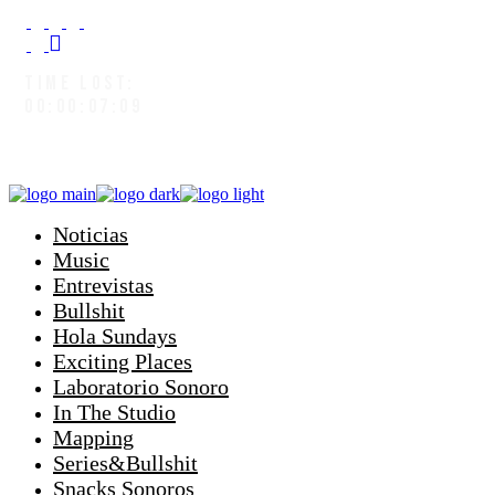
TIME LOST:
00:00:08:01
Noticias
Music
Entrevistas
Bullshit
Hola Sundays
Exciting Places
Laboratorio Sonoro
In The Studio
Mapping
Series&Bullshit
Snacks Sonoros