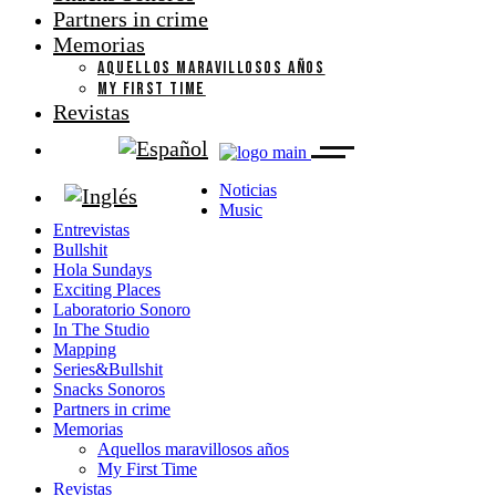
Partners in crime
Memorias
AQUELLOS MARAVILLOSOS AÑOS
MY FIRST TIME
Revistas
Noticias
Music
Entrevistas
Bullshit
Hola Sundays
Exciting Places
Laboratorio Sonoro
In The Studio
Mapping
Series&Bullshit
Snacks Sonoros
Partners in crime
Memorias
Aquellos maravillosos años
My First Time
Revistas