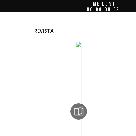
TIME LOST:
00:00:08:05
REVISTA
r los
s