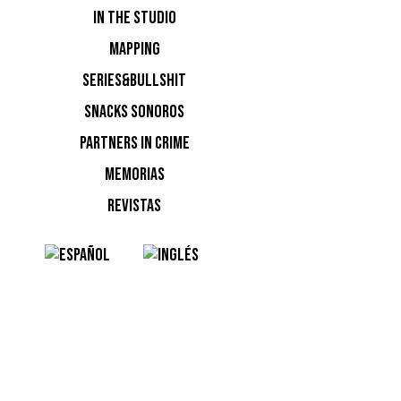
válidos 
IN THE STUDIO
MAPPING
SERIES&BULLSHIT
de 2020 
SNACKS SONOROS
PARTNERS IN CRIME
Sónar+D 
MEMORIAS
gratuito 
REVISTAS
NOTI
Ninguna n