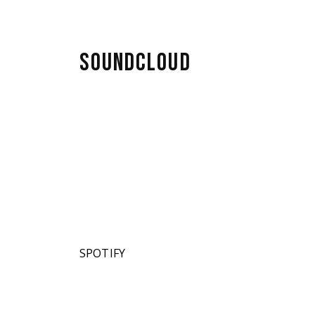
bre
SOUNDCLOUD
CB)
e,
SPOTIFY