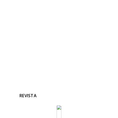
NOTICIAS
RELACIONADAS
Ninguna noticia relacionada
REVISTA