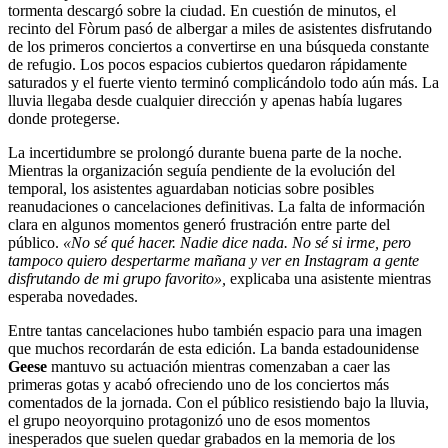
tormenta descargó sobre la ciudad. En cuestión de minutos, el
recinto del Fòrum pasó de albergar a miles de asistentes disfrutando
de los primeros conciertos a convertirse en una búsqueda constante
de refugio. Los pocos espacios cubiertos quedaron rápidamente
saturados y el fuerte viento terminó complicándolo todo aún más. La
lluvia llegaba desde cualquier dirección y apenas había lugares
donde protegerse.
La incertidumbre se prolongó durante buena parte de la noche.
Mientras la organización seguía pendiente de la evolución del
temporal, los asistentes aguardaban noticias sobre posibles
reanudaciones o cancelaciones definitivas. La falta de información
clara en algunos momentos generó frustración entre parte del
público.
«No sé qué hacer. Nadie dice nada. No sé si irme, pero
tampoco quiero despertarme mañana y ver en Instagram a gente
disfrutando de mi grupo favorito»,
explicaba una asistente mientras
esperaba novedades.
Entre tantas cancelaciones hubo también espacio para una imagen
que muchos recordarán de esta edición. La banda estadounidense
Geese
mantuvo su actuación mientras comenzaban a caer las
primeras gotas y acabó ofreciendo uno de los conciertos más
comentados de la jornada. Con el público resistiendo bajo la lluvia,
el grupo neoyorquino protagonizó uno de esos momentos
inesperados que suelen quedar grabados en la memoria de los