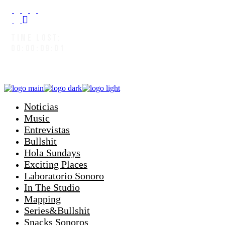
TIME LOST:
00:00:09:03
Noticias
Music
Entrevistas
Bullshit
Hola Sundays
Exciting Places
Laboratorio Sonoro
In The Studio
Mapping
Series&Bullshit
Snacks Sonoros