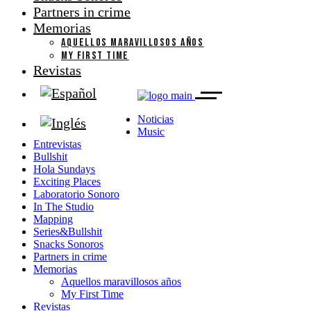
Partners in crime
Memorias
AQUELLOS MARAVILLOSOS AÑOS
MY FIRST TIME
Revistas
Noticias
Music
Entrevistas
Bullshit
Hola Sundays
Exciting Places
Laboratorio Sonoro
In The Studio
Mapping
Series&Bullshit
Snacks Sonoros
Partners in crime
Memorias
Aquellos maravillosos años
My First Time
Revistas