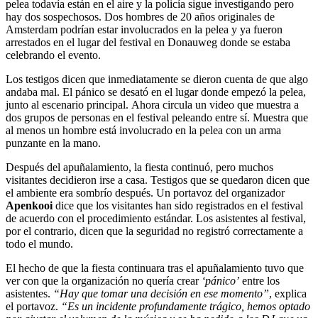
pelea todavía están en el aire y la policía sigue investigando pero
hay dos sospechosos. Dos hombres de 20 años originales de
Amsterdam podrían estar involucrados en la pelea y ya fueron
arrestados en el lugar del festival en Donauweg donde se estaba
celebrando el evento.
Los testigos dicen que inmediatamente se dieron cuenta de que algo
andaba mal. El pánico se desató en el lugar donde empezó la pelea,
junto al escenario principal. Ahora circula un video que muestra a
dos grupos de personas en el festival peleando entre sí. Muestra que
al menos un hombre está involucrado en la pelea con un arma
punzante en la mano.
Después del apuñalamiento, la fiesta continuó, pero muchos
visitantes decidieron irse a casa. Testigos que se quedaron dicen que
el ambiente era sombrío después. Un portavoz del organizador
Apenkooi
dice que los visitantes han sido registrados en el festival
de acuerdo con el procedimiento estándar. Los asistentes al festival,
por el contrario, dicen que la seguridad no registró correctamente a
todo el mundo.
El hecho de que la fiesta continuara tras el apuñalamiento tuvo que
ver con que la organización no quería crear
‘pánico’
entre los
asistentes.
“Hay que tomar una decisión en ese momento”
, explica
el portavoz.
“Es un incidente profundamente trágico, hemos optado