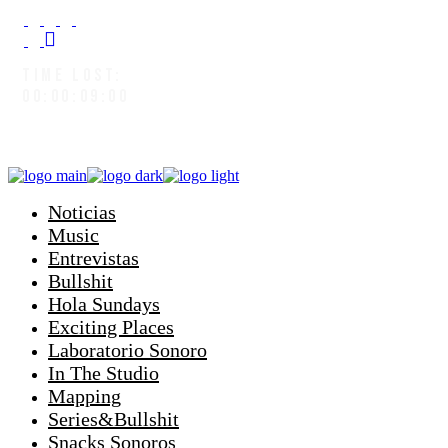
TIME LOST:
00:00:09:03
Noticias
Music
Entrevistas
Bullshit
Hola Sundays
Exciting Places
Laboratorio Sonoro
In The Studio
Mapping
Series&Bullshit
Snacks Sonoros