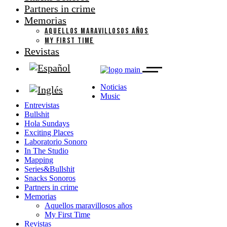
Partners in crime
Memorias
AQUELLOS MARAVILLOSOS AÑOS
MY FIRST TIME
Revistas
Noticias
Music
Entrevistas
Bullshit
Hola Sundays
Exciting Places
Laboratorio Sonoro
In The Studio
Mapping
Series&Bullshit
Snacks Sonoros
Partners in crime
Memorias
Aquellos maravillosos años
My First Time
Revistas