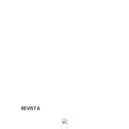
NOTICIAS
RELACIONADAS
Ninguna noticia relacionada
REVISTA