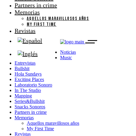
Partners in crime
Memorias
AQUELLOS MARAVILLOSOS AÑOS
MY FIRST TIME
Revistas
Noticias
Music
Entrevistas
Bullshit
Hola Sundays
Exciting Places
Laboratorio Sonoro
In The Studio
Mapping
Series&Bullshit
Snacks Sonoros
Partners in crime
Memorias
Aquellos maravillosos años
My First Time
Revistas