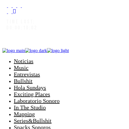
TIME LOST:
00:00:10:04
Noticias
Music
Entrevistas
Bullshit
Hola Sundays
Exciting Places
Laboratorio Sonoro
In The Studio
Mapping
Series&Bullshit
Snacks Sonoros