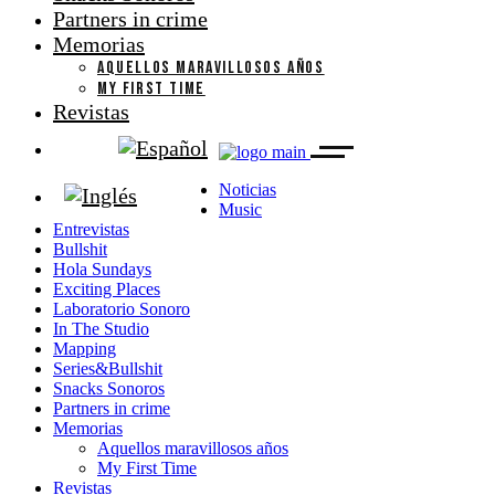
Partners in crime
Memorias
AQUELLOS MARAVILLOSOS AÑOS
MY FIRST TIME
Revistas
Noticias
Music
Entrevistas
Bullshit
Hola Sundays
Exciting Places
Laboratorio Sonoro
In The Studio
Mapping
Series&Bullshit
Snacks Sonoros
Partners in crime
Memorias
Aquellos maravillosos años
My First Time
Revistas