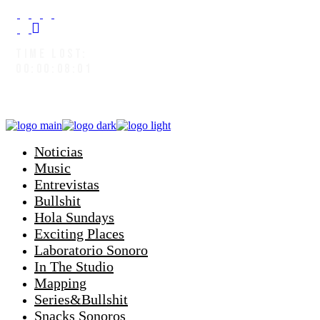
TIME LOST:
00:00:08:03
Noticias
Music
Entrevistas
Bullshit
Hola Sundays
Exciting Places
Laboratorio Sonoro
In The Studio
Mapping
Series&Bullshit
Snacks Sonoros