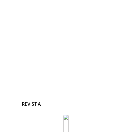
NOTICIAS
RELACIONADAS
Ninguna noticia relacionada
REVISTA