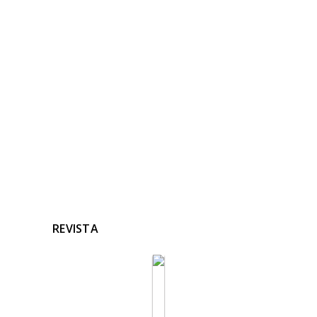
NOTICIAS
RELACIONADAS
Ninguna noticia relacionada
REVISTA