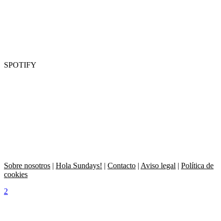
SPOTIFY
Sobre nosotros
|
Hola Sundays!
|
Contacto
|
Aviso legal
|
Política de
cookies