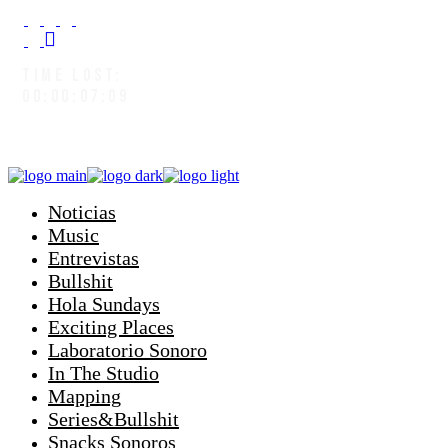
TIME LOST:
00:00:08:07
Noticias
Music
Entrevistas
Bullshit
Hola Sundays
Exciting Places
Laboratorio Sonoro
In The Studio
Mapping
Series&Bullshit
Snacks Sonoros