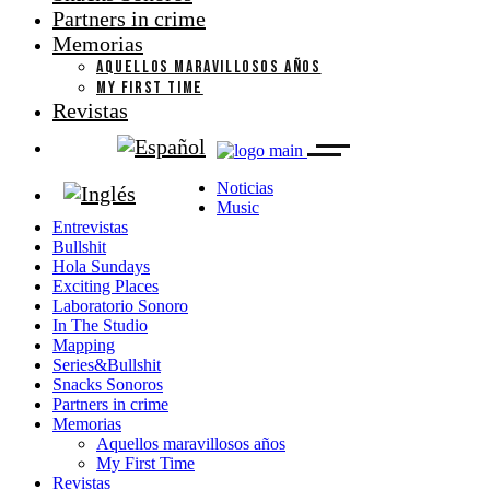
Partners in crime
Memorias
AQUELLOS MARAVILLOSOS AÑOS
MY FIRST TIME
Revistas
Noticias
Music
Entrevistas
Bullshit
Hola Sundays
Exciting Places
Laboratorio Sonoro
In The Studio
Mapping
Series&Bullshit
Snacks Sonoros
Partners in crime
Memorias
Aquellos maravillosos años
My First Time
Revistas