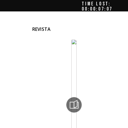
TIME LOST:
00:00:08:04
REVISTA
a
cords
este
ñas
o, a