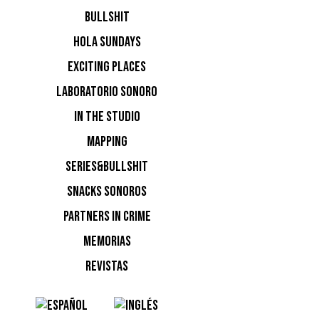
BULLSHIT
HOLA SUNDAYS
EXCITING PLACES
La
Main 
LABORATORIO SONORO
Copy,
con
Manchester
IN THE STUDIO
e innovad
MAPPING
miles de 
SERIES&BULLSHIT
personali
SNACKS SONOROS
fundament
PARTNERS IN CRIME
rápidamen
momento
MEMORIAS
de la mús
REVISTAS
perfeccio
detrás de