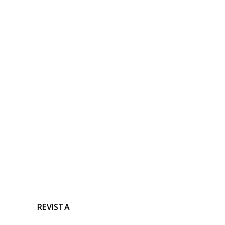
NOTICIAS
RELACIONADAS
Ninguna noticia relacionada
REVISTA