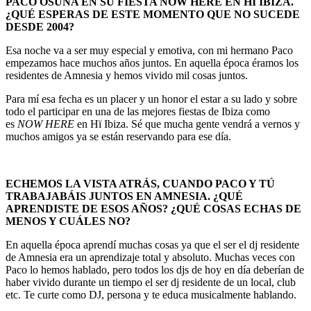
PACO OSUNA EN SU FIESTA NOW HERE EN HÏ IBIZA.
¿QUÉ ESPERAS DE ESTE MOMENTO QUE NO SUCEDE
DESDE 2004?
Esa noche va a ser muy especial y emotiva, con mi hermano Paco
empezamos hace muchos años juntos. En aquella época éramos los
residentes de Amnesia y hemos vivido mil cosas juntos.
Para mí esa fecha es un placer y un honor el estar a su lado y sobre
todo el participar en una de las mejores fiestas de Ibiza como
es
NOW HERE
en Hï Ibiza. Sé que mucha gente vendrá a vernos y
muchos amigos ya se están reservando para ese día.
ECHEMOS LA VISTA ATRÁS, CUANDO PACO Y TÚ
TRABAJABÁIS JUNTOS EN AMNESIA. ¿QUÉ
APRENDISTE DE ESOS AÑOS? ¿QUÉ COSAS ECHAS DE
MENOS Y CUÁLES NO?
En aquella época aprendí muchas cosas ya que el ser el dj residente
de Amnesia era un aprendizaje total y absoluto. Muchas veces con
Paco lo hemos hablado, pero todos los djs de hoy en día deberían de
haber vivido durante un tiempo el ser dj residente de un local, club
etc. Te curte como DJ, persona y te educa musicalmente hablando.