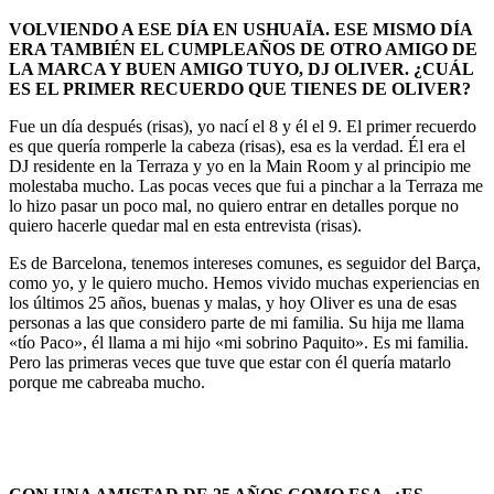
VOLVIENDO A ESE DÍA EN USHUAÏA.
ESE MISMO DÍA
ERA TAMBIÉN EL CUMPLEAÑOS DE OTRO AMIGO DE
LA MARCA Y BUEN AMIGO TUYO, DJ OLIVER.
¿CUÁL
ES EL PRIMER RECUERDO QUE TIENES DE OLIVER?
Fue un día después (risas), yo nací el 8 y él el 9. El primer recuerdo
es que quería romperle la cabeza (risas), esa es la verdad. Él era el
DJ residente en la Terraza y yo en la Main Room y al principio me
molestaba mucho. Las pocas veces que fui a pinchar a la Terraza me
lo hizo pasar un poco mal, no quiero entrar en detalles porque no
quiero hacerle quedar mal en esta entrevista (risas).
Es de Barcelona, tenemos intereses comunes, es seguidor del Barça,
como yo, y le quiero mucho. Hemos vivido muchas experiencias en
los últimos 25 años, buenas y malas, y hoy Oliver es una de esas
personas a las que considero parte de mi familia. Su hija me llama
«tío Paco», él llama a mi hijo «mi sobrino Paquito». Es mi familia.
Pero las primeras veces que tuve que estar con él quería matarlo
porque me cabreaba mucho.