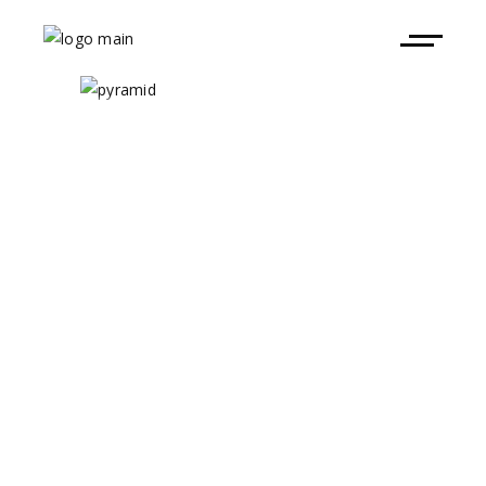
Amnesia Ibiza
Pyramid 2023
11
de junio hasta el 8 de octubre