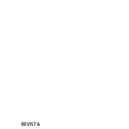
NOTICIAS
RELACIONADAS
Ninguna noticia relacionada
REVISTA