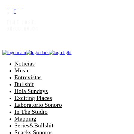
TIME LOST:
00:00:09:03
Noticias
Music
Entrevistas
Bullshit
Hola Sundays
Exciting Places
Laboratorio Sonoro
In The Studio
Mapping
Series&Bullshit
Snacks Sonoros