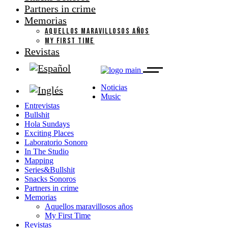
Partners in crime
Memorias
AQUELLOS MARAVILLOSOS AÑOS
MY FIRST TIME
Revistas
Noticias
Music
Entrevistas
Bullshit
Hola Sundays
Exciting Places
Laboratorio Sonoro
In The Studio
Mapping
Series&Bullshit
Snacks Sonoros
Partners in crime
Memorias
Aquellos maravillosos años
My First Time
Revistas