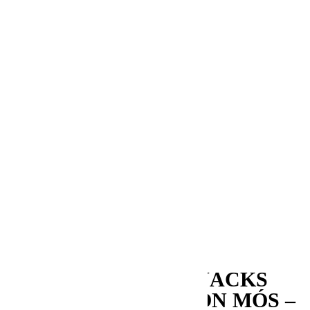
Noticias
Music
Entrevistas
Bullshit
Hola Sundays
Exciting Places
Laboratorio Sonoro
In The Studio
Mapping
Series&Bullshit
Snacks Sonoros
Partners in crime
Memorias
Aquellos maravillosos años
My First Time
Revistas
SNACKS
SONOROS #41: SIMON MÓS –