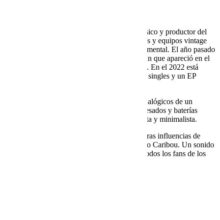
SUPER NOTE.
Simon
es un artista de música electrónica, músico y productor del
sur de Londres, utiliza sintetizadores modulares y equipos vintage
para crear música de club minimalista y experimental. El año pasado
lanzó un tema en el sello
Diynamic
de Solomun que apareció en el
programa de Radio 1 de la BBC de Pete Tong. En el 2022 está
impulsando su propio sello ‘SAOK O4’ con 2 singles y un EP
previsto para los próximos meses.
Super Note
es uno de estos singles. Bleeps analógicos de un
sintetizador Buchla 258 casero, unos graves pesados y baterías
crujientes se unen en esta pista de corte futurista y minimalista.
Aunque la música no suena igual, se notan claras influencias de
Four Tet, Floating Points, Leftfield, Legowelt o Caribou. Un sonido
Minimal house y techno lo-fi que disfrutarán todos los fans de los
artistas mencionados anteriormente.