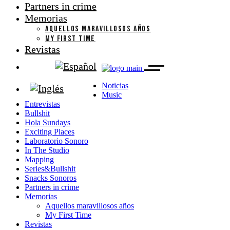
Partners in crime
Memorias
AQUELLOS MARAVILLOSOS AÑOS
MY FIRST TIME
Revistas
Noticias
Music
Entrevistas
Bullshit
Hola Sundays
Exciting Places
Laboratorio Sonoro
In The Studio
Mapping
Series&Bullshit
Snacks Sonoros
Partners in crime
Memorias
Aquellos maravillosos años
My First Time
Revistas