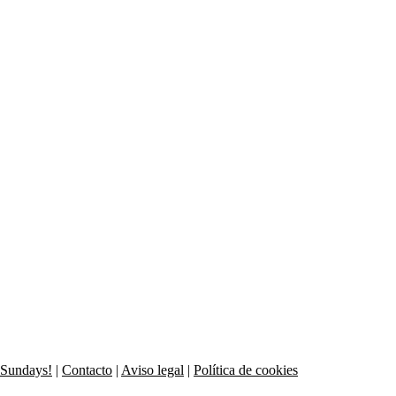
 Sundays!
|
Contacto
|
Aviso legal
|
Política de cookies