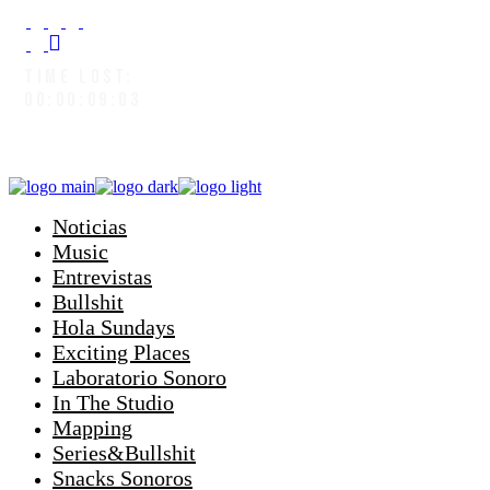
TIME LOST:
00:00:09:07
Noticias
Music
Entrevistas
Bullshit
Hola Sundays
Exciting Places
Laboratorio Sonoro
In The Studio
Mapping
Series&Bullshit
Snacks Sonoros