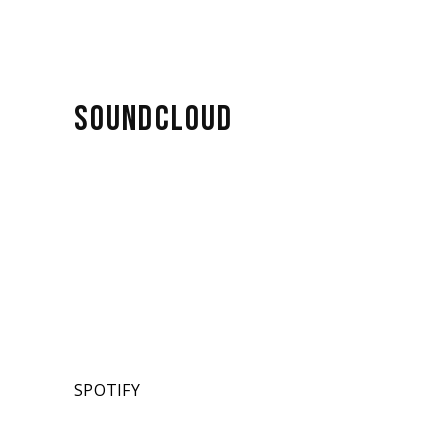
SOUNDCLOUD
SPOTIFY